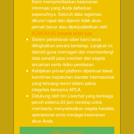
Kami memprioritaskan keamanan
informasi yang Anda daftarkan
sepenuhnya. Seluruh data registrasi
dikunci rapat dan dijamin tidak akan
pernah bocor atau diperjualbelikan oleh
KOMPAK4D kepada pihak luar.
Sistem pertahanan siber kami terus
ditingkatkan secara bertahap. Langkah ini
diambil guna memagari dan membentengi
data sensitif para member dari segala
ancaman serta risiko peretasan.
Kebijakan privasi platform diperkuat lewat
komitmen kepatuhan standar internasional
yang tertuang resmi dalam pakta
integritas bersama APLA.
Didukung oleh tim Livechat yang bersiaga
penuh selama 24 jam nonstop untuk
membantu menyelesaikan segala kendala
operasional serta menjaga keamanan
akun Anda.
Daftar Sekarang