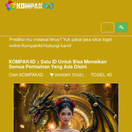
Toggle
navigation
Prediksi mu melasat terus? Yuk pakai jasa situs togel
online Kompak4d
Hubungi kami!
KOMPAK4D > Satu ID Untuk Bisa Memaikan
Semua Permainan Yang Ada Disini
Oleh
KOMPAK4D
TOGEL 4D
BANDAR TOGEL